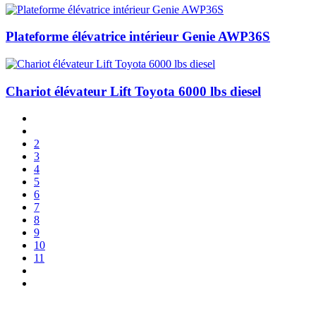
Plateforme élévatrice intérieur Genie AWP36S
Chariot élévateur Lift Toyota 6000 lbs diesel
2
3
4
5
6
7
8
9
10
11