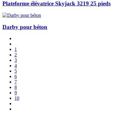
Plateforme élévatrice Skyjack 3219 25 pieds
Darby pour béton
1
2
3
4
5
6
7
8
9
10